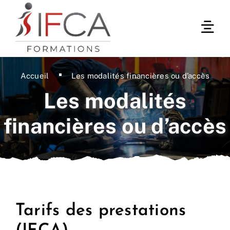
Passer
au
Togg
contenu
Navi
Formations professionnelles
Accueil
Les modalités financières ou d’accès
Formations en Alternance
Les modalités
financières ou d’accès
Qui sommes-nous ?
Contact
Tarifs des prestations