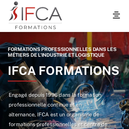
Passer
au
Togg
contenu
Navi
Formations professionnelles
FORMATIONS PROFESSIONNELLES DANS LES
Formations en Alternance
MÉTIERS DE L’INDUSTRIE ET LOGISTIQUE
IFCA FORMATIONS
Qui sommes-nous ?
Contact
Engagé depuis 1996 dans la formation
professionnelle continue et en
alternance, IFCA est un organisme de
formations professionnelles et centre de